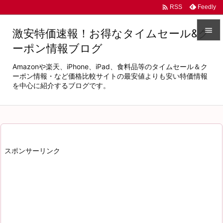

Feedly
RSS

激安特価速報！お得なタイムセール&ク
ーポン情報ブログ

メニュ
Amazonや楽天、iPhone、iPad、食料品等のタイムセール＆ク

ーポン情報・など価格比較サイトの最安値よりも安い特価情報
を中心に紹介するブログです。
サイド

前へ

次へ
スポンサーリンク

検索