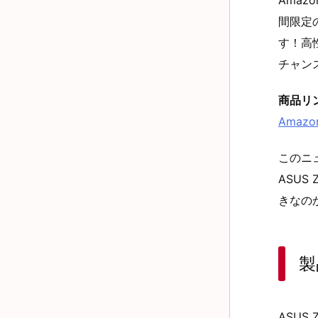
間限定
す！高
チャン
商品リ
Amazo
このニ
ASUS
きなの
製
ASUS 