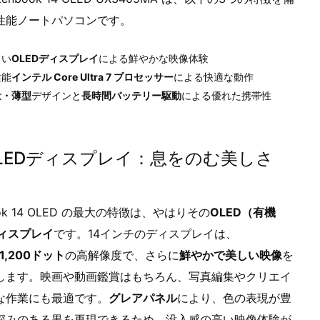
性能ノートパソコンです。
しい
OLEDディスプレイ
による鮮やかな映像体験
性能
インテル Core Ultra 7 プロセッサー
による快適な動作
量・薄型
デザインと
長時間バッテリー駆動
による優れた携帯性
LEDディスプレイ：息をのむ美しさ
ook 14 OLED の最大の特徴は、やはりその
OLED（有機
ディスプレイ
です。14インチのディスプレイは、
×1,200ドット
の高解像度で、さらに
鮮やかで美しい映像
を
します。映画や動画鑑賞はもちろん、写真編集やクリエイ
な作業にも最適です。
グレアパネル
により、色の表現が豊
深みのある黒を再現できるため、没入感の高い映像体験が