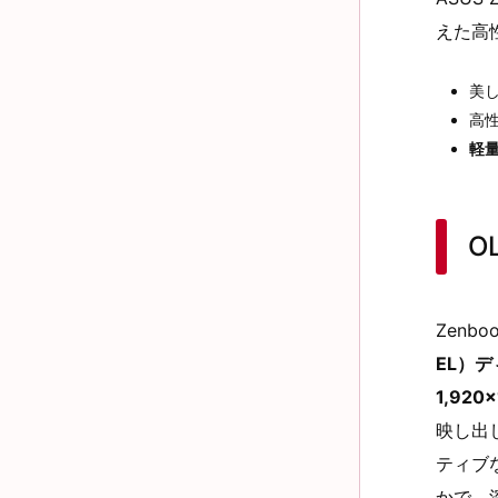
えた高
美
高
軽
O
Zenb
EL）
1,920
映し出
ティブ
かで、