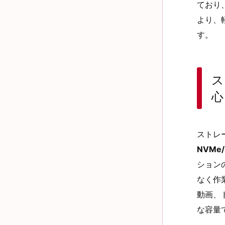
ており
より、
す。
ス
心
ストレ
NVMe/
ション
なく作
動画、
な容量