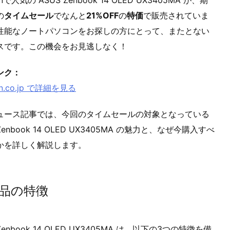
の
タイムセール
でなんと
21%OFF
の
特価
で販売されていま
性能なノートパソコンをお探しの方にとって、またとない
スです。この機会をお見逃しなく！
ンク：
n.co.jp で詳細を見る
ュース記事では、今回のタイムセールの対象となっている
 Zenbook 14 OLED UX3405MA の魅力と、なぜ今購入すべ
かを詳しく解説します。
品の特徴
Zenbook 14 OLED UX3405MA は、以下の3つの特徴を備