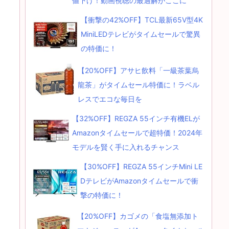
値下げ！動画視聴の最適解がここに
【衝撃の42%OFF】TCL最新65V型4K
MiniLEDテレビがタイムセールで驚異
の特価に！
【20%OFF】アサヒ飲料「一級茶葉烏
龍茶」がタイムセール特価に！ラベル
レスでエコな毎日を
【32%OFF】REGZA 55インチ有機ELが
Amazonタイムセールで超特価！2024年
モデルを賢く手に入れるチャンス
【30%OFF】REGZA 55インチMini LE
DテレビがAmazonタイムセールで衝
撃の特価に！
【20%OFF】カゴメの「食塩無添加ト