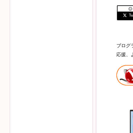

Twi
ブログ
応援、