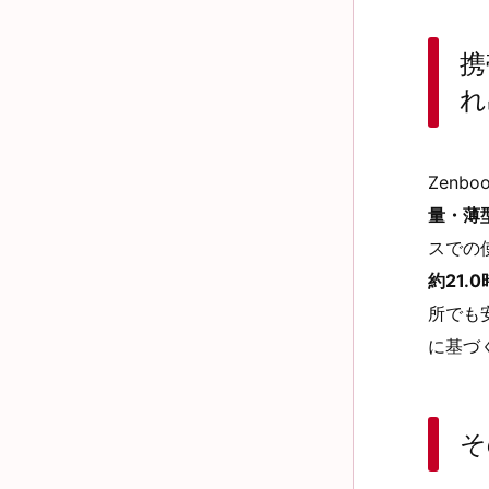
携
れ
Zenbo
量・薄
スでの
約21.
所でも
に基づ
そ