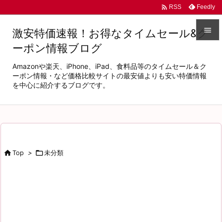

Feedly
RSS

激安特価速報！お得なタイムセール&ク
ーポン情報ブログ

メニュ
Amazonや楽天、iPhone、iPad、食料品等のタイムセール＆ク

ーポン情報・など価格比較サイトの最安値よりも安い特価情報
を中心に紹介するブログです。
サイド

前へ

次へ


Top
>

未分類
検索