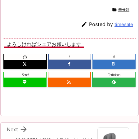

未分類

Posted by
timesale
よろしければシェアお願いします
!
6

B!
Send
-
Forbidden


Next