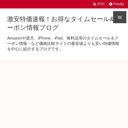

Feedly
RSS

激安特価速報！お得なタイムセール&ク
ーポン情報ブログ

Amazonや楽天、iPhone、iPad、食料品等のタイムセール＆ク
メニュ
ーポン情報・など価格比較サイトの最安値よりも安い特価情報
を中心に紹介するブログです。

サイド

前へ

次へ

検索