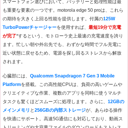
スマートフォン選びにおいて、バッテリーと処理性能は最
も重要な要素の一つです。motorola edge 50 proは、これら
の期待を大きく上回る性能を提供します。付属の
125W
TurboPowerチャージャー
を使用すれば、
最短19分で充電
が完了
*するという、モトローラ史上最速の充電速度を誇り
ます。忙しい朝や外出先でも、わずかな時間でフル充電に
近い状態に戻せるため、電源を探し回るストレスから解放
されます。
心臓部には、
Qualcomm Snapdragon 7 Gen 3 Mobile
Platform
を搭載。この高性能CPUは、負荷の高いゲームや
クリエイティブな作業、複数のアプリを同時に使うマルチ
タスクも驚くほどスムーズに処理します。さらに、
12GBの
メインメモリ
と
256GBの内部ストレージ
が、あらゆる操作
を快適にサポート。高速5G通信にも対応しており、動画ス
トリーミングや大容量ファイルのダウンロードもストレス