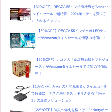
【32%OFF】REGZA 55インチ有機ELがAmazon
タイムセールで超特価！2024年モデルを賢く手
に入れるチャンス
【30%OFF】REGZA 55インチMini LEDテレ
ビがAmazonタイムセールで衝撃の特価に！
【20%OFF】カゴメの「食塩無添加トマトジュ
ース」がAmazonタイムセールで待望の特価販
売！
【10%OFF】Ankerの万能充電器がタイムセール
で特価に！デスク周りをスッキリさせる「6-in-
1」の最強ソリューション
【22%OFF】防災の備えを格上げ！Jackeryポー