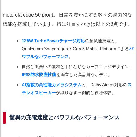
motorola edge 50 proは、日常を豊かにする数々の魅力的な
機能を搭載しています。特に注目すべきは以下の3点です。
125W TurboPowerチャージ対応
の超急速充電と、
Qualcomm Snapdragon 7 Gen 3 Mobile Platformによる
パ
ワフルなパフォーマンス
。
自然な風合いの素材と手になじむカーブエッジデザイン、
IP68防水防塵性能
を両立した高品質なボディ。
AI搭載の高性能カメラシステム
と、Dolby Atmos対応の
ス
テレオスピーカー
が織りなす圧倒的な視聴体験。
驚異の充電速度とパワフルなパフォーマンス