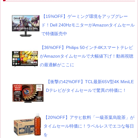
【15%OFF】ゲーミング環境をアップグレー
ド！Dell 240HzモニターがAmazonタイムセール
で特価販売中
【36%OFF】Philips 50インチ4Kスマートテレビ
がAmazonタイムセールで大幅値下げ！動画視聴
の最適解がここに
【衝撃の42%OFF】TCL最新65V型4K MiniLE
Dテレビがタイムセールで驚異の特価に！
【20%OFF】アサヒ飲料「一級茶葉烏龍茶」が
タイムセール特価に！ラベルレスでエコな毎日
を