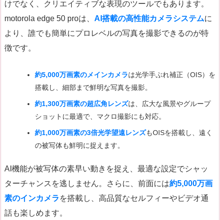
けでなく、クリエイティブな表現のツールでもあります。
motorola edge 50 proは、
AI搭載の高性能カメラシステム
に
より、誰でも簡単にプロレベルの写真を撮影できるのが特
徴です。
約5,000万画素のメインカメラ
は光学手ぶれ補正（OIS）を
搭載し、細部まで鮮明な写真を撮影。
約1,300万画素の超広角レンズ
は、広大な風景やグループ
ショットに最適で、マクロ撮影にも対応。
約1,000万画素の3倍光学望遠レンズ
もOISを搭載し、遠く
の被写体も鮮明に捉えます。
AI機能が被写体の素早い動きを捉え、最適な設定でシャッ
ターチャンスを逃しません。さらに、前面には
約5,000万画
素のインカメラ
を搭載し、高品質なセルフィーやビデオ通
話も楽しめます。