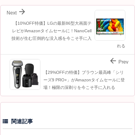

Next
【10%OFF特価】LGの最新86型大画面テ
レビがAmazonタイムセールに！NanoCell
技術が生む圧倒的な没入感を今こそ手に入
れる

Prev
【29%OFFの特価】ブラウン最高峰「シリ
ーズ9 PRO+」がAmazonタイムセールに登
場！極限の深剃りを今こそ手に入れる

関連記事