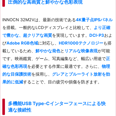
圧倒的な高画質と鮮やかな色彩表現
INNOCN 32M2Vは、最新の技術である
4K量子点IPSパネル
を搭載。一般的なLCDディスプレイと比較して、
より正確
で豊かな、超クリアな画質
を実現しています。
DCI-P3
およ
び
Adobe RGB色域
に対応し、
HDR1000テクノロジー
も搭
載しているため、
鮮やかな発色
と
リアルな映像表現
が可能
です。映画鑑賞、ゲーム、写真編集など、幅広い用途で
正
確な色彩再現
を必要とする作業に最適です。さらに、
物理
的な目保護技術
を採用し、
グレアとブルーライト放射を効
果的に低減
することで、目の疲労や損傷を防ぎます。
多機能USB Type-Cインターフェースによる快
適な接続性