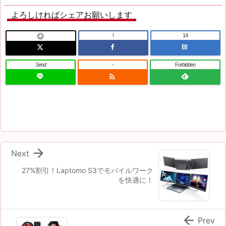
よろしければシェアお願いします
!
14

B!
Send
-
Forbidden


Next
27%割引！Laptomo S3でモバイルワーク
を快適に！

Prev