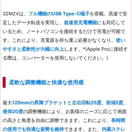
32M2Vは、
フル機能のUSB Type-C端子
を搭載。高速で安
定したデータ転送を実現し、
急速逆充電機能
にも対応して
いるため、ノートパソコンを接続するだけで充電が可能で
す。これにより、充電器を持ち運ぶ必要がなくなり、
使い
やすさと柔軟性が大幅に向上
します。*(Apple Proに接続す
る際は、コンバーターを使用しないでください。)
柔軟な調整機能と快適な使用感
最大
120mmの昇降ブラケット
と
左右回転25度、前傾5度、
後仰20度
の調整機能により、お客様のニーズに応じて画面
の高さと角度を自由に調整できます。これにより、
長時間
の使用でも快適な姿勢を維持
できます。また、
内蔵ステレ