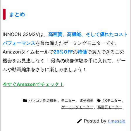
まとめ
INNOCN 32M2Vは、
高画質、高機能、そして優れたコスト
パフォーマンス
を兼ね備えたゲーミングモニターです。
Amazonタイムセールで
26%OFF
の
特価
で購入できるこの
機会をお見逃しなく！ 最高の映像体験を手に入れて、ゲー
ムや動画編集をさらに楽しみましょう！
今すぐAmazonでチェック！

パソコン周辺機器
,
モニター
,
電子機器

4Kモニター
,
ゲーミングモニター
,
高画質モニター

Posted by
timesale