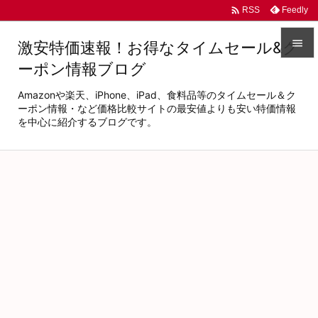

Feedly
RSS

激安特価速報！お得なタイムセール&ク
ーポン情報ブログ

メニュ
Amazonや楽天、iPhone、iPad、食料品等のタイムセール＆ク

ーポン情報・など価格比較サイトの最安値よりも安い特価情報
を中心に紹介するブログです。
サイド

前へ

次へ

検索