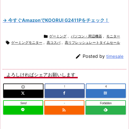
→ 今すぐAmazonでKOORUI G2411Pをチェック！

ゲーミング
,
パソコン・周辺機器
,
モニター

ゲーミングモニター
,
高コスパ
,
高リフレッシュレートタイムセール

Posted by
timesale
よろしければシェアお願いします
!
4

B!
Send
-
Forbidden
