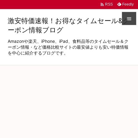

Feedly
RSS

激安特価速報！お得なタイムセール&ク
ーポン情報ブログ

メニュ
Amazonや楽天、iPhone、iPad、食料品等のタイムセール＆ク

ーポン情報・など価格比較サイトの最安値よりも安い特価情報
を中心に紹介するブログです。
サイド

前へ

次へ

検索