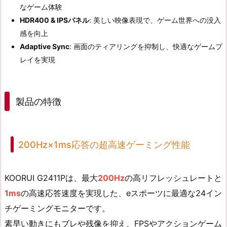
なゲーム体験
HDR400 & IPSパネル
: 美しい映像表現で、ゲーム世界への没入
感を向上
Adaptive Sync
: 画面のティアリングを抑制し、快適なゲームプ
レイを実現
製品の特徴
200Hz×1ms応答の超高速ゲーミング性能
KOORUI G2411Pは、最大
200Hz
の高リフレッシュレートと
1ms
の高速応答速度を実現した、eスポーツに最適な24イン
チゲーミングモニターです。
素早い動きにもブレや残像を抑え、FPSやアクションゲーム