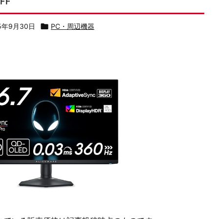
FF
5年9月30日

PC・周辺機器