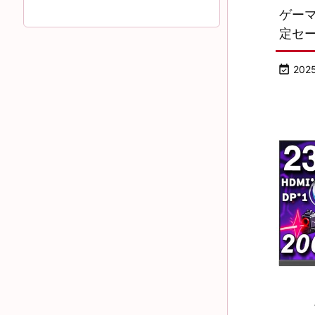
ゲーマ
定セ

202