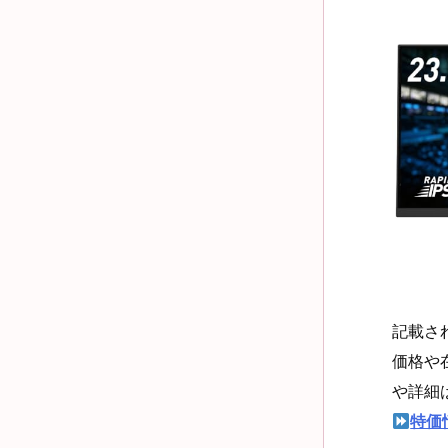
記載さ
価格や
や詳細
特価