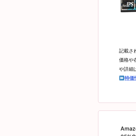
記載さ
価格や
や詳細
特価
Ama