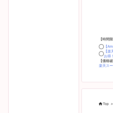
【時間限
【A
◯
【楽
◯
お得
【価格破
楽天スー

Top
>