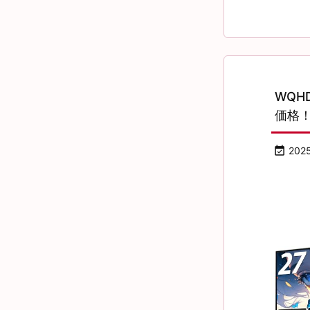
WQ
価格

202