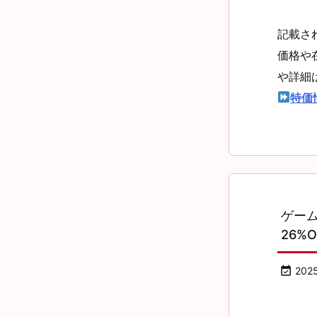
記載さ
価格や
や詳細
特価
ゲーム
26%O

202