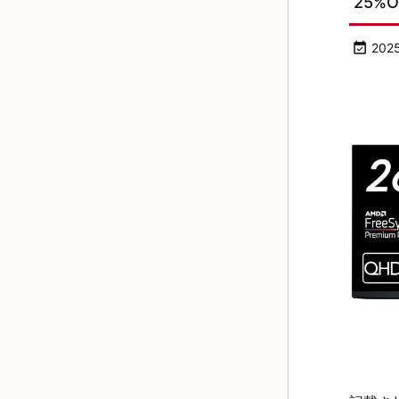
25%O

202