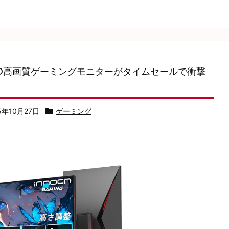
HD高画質ゲーミングモニターがタイムセールで衝撃
！
5年10月27日

ゲーミング