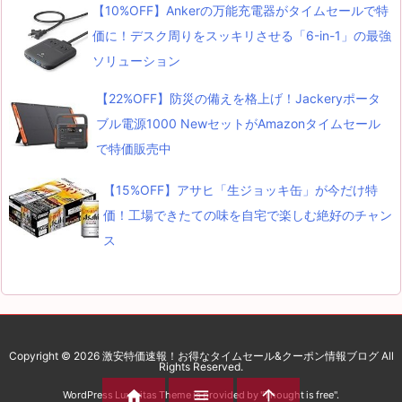
【10%OFF】Ankerの万能充電器がタイムセールで特
価に！デスク周りをスッキリさせる「6-in-1」の最強
ソリューション
【22%OFF】防災の備えを格上げ！Jackeryポータ
ブル電源1000 NewセットがAmazonタイムセール
で特価販売中
【15%OFF】アサヒ「生ジョッキ缶」が今だけ特
価！工場できたての味を自宅で楽しむ絶好のチャン
ス
Copyright ©
2026
激安特価速報！お得なタイムセール&クーポン情報ブログ
All
Rights Reserved.



WordPress Luxeritas Theme is provided by "
Thought is free
".