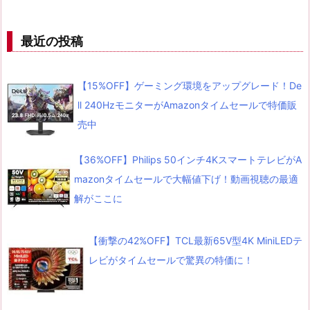
最近の投稿
【15%OFF】ゲーミング環境をアップグレード！De
ll 240HzモニターがAmazonタイムセールで特価販
売中
【36%OFF】Philips 50インチ4KスマートテレビがA
mazonタイムセールで大幅値下げ！動画視聴の最適
解がここに
【衝撃の42%OFF】TCL最新65V型4K MiniLEDテ
レビがタイムセールで驚異の特価に！