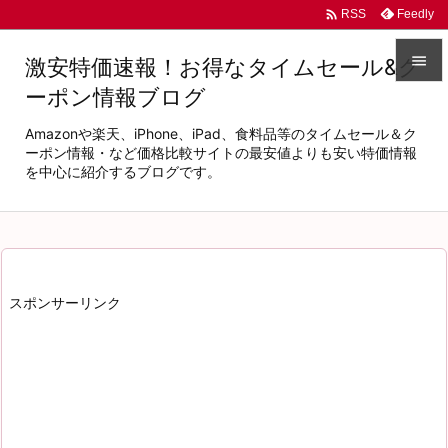

Feedly
RSS

激安特価速報！お得なタイムセール&ク
ーポン情報ブログ

メニュ
Amazonや楽天、iPhone、iPad、食料品等のタイムセール＆ク

ーポン情報・など価格比較サイトの最安値よりも安い特価情報
を中心に紹介するブログです。
サイド

前へ

次へ
スポンサーリンク

検索