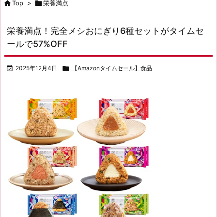

Top
>

栄養満点
栄養満点！完全メシおにぎり6種セットがタイムセ
ールで57%OFF

2025年12月4日

【Amazonタイムセール】食品