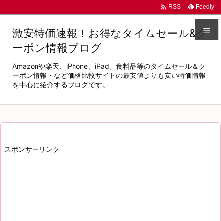

Feedly
RSS

激安特価速報！お得なタイムセール&ク
ーポン情報ブログ

メニュ
Amazonや楽天、iPhone、iPad、食料品等のタイムセール＆ク

ーポン情報・など価格比較サイトの最安値よりも安い特価情報
を中心に紹介するブログです。
サイド

前へ

次へ
スポンサーリンク

検索