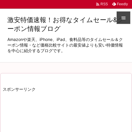

Feedly
RSS

激安特価速報！お得なタイムセール&ク
ーポン情報ブログ

メニュ
Amazonや楽天、iPhone、iPad、食料品等のタイムセール＆ク

ーポン情報・など価格比較サイトの最安値よりも安い特価情報
を中心に紹介するブログです。
サイド

前へ

次へ
スポンサーリンク

検索