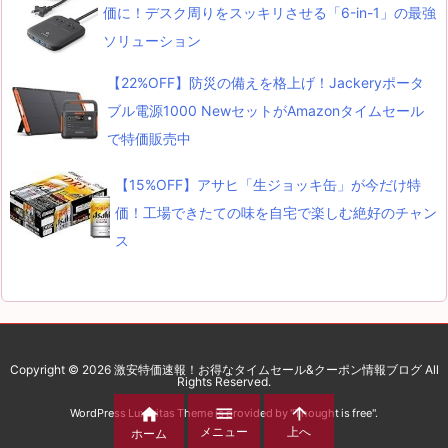
価に！デスク周りをスッキリさせる「6-in-1」の最強
ソリューション
【22%OFF】防災の備えを格上げ！Jackeryポータ
ブル電源1000 NewセットがAmazonタイムセール
で特価販売中
【15%OFF】アサヒ「生ジョッキ缶」が今だけ特
価！工場できたての味を自宅で楽しむ絶好のチャン
ス
Copyright ©
2026
激安特価速報！お得なタイムセール&クーポン情報ブログ
All
Rights Reserved.



WordPress Luxeritas Theme is provided by "
Thought is free
".
メニュー
上へ
ホーム