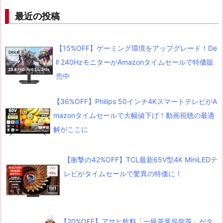
最近の投稿
【15%OFF】ゲーミング環境をアップグレード！De
ll 240HzモニターがAmazonタイムセールで特価販
売中
【36%OFF】Philips 50インチ4KスマートテレビがA
mazonタイムセールで大幅値下げ！動画視聴の最適
解がここに
【衝撃の42%OFF】TCL最新65V型4K MiniLEDテ
レビがタイムセールで驚異の特価に！
【20%OFF】アサヒ飲料「一級茶葉烏龍茶」がタ