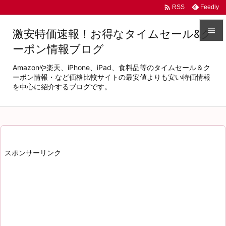

Feedly
RSS

激安特価速報！お得なタイムセール&ク
ーポン情報ブログ

メニュ
Amazonや楽天、iPhone、iPad、食料品等のタイムセール＆ク

ーポン情報・など価格比較サイトの最安値よりも安い特価情報
を中心に紹介するブログです。
サイド

前へ

次へ
スポンサーリンク

検索