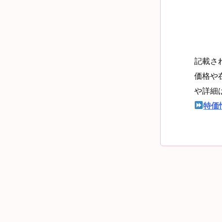
記載さ
価格や
や詳細
特価