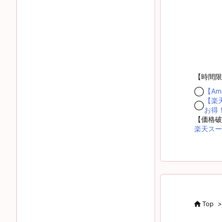
【時間限
【A
◯
【楽
◯
お得
【価格破
楽天スー

Top
>