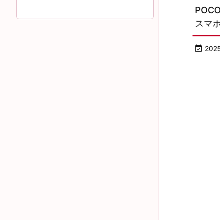
POC
スマ

202