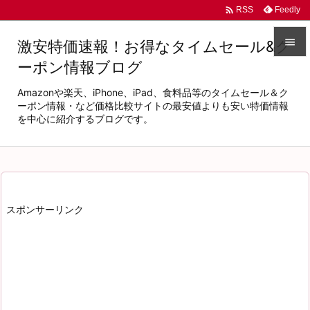

Feedly
RSS

激安特価速報！お得なタイムセール&ク
ーポン情報ブログ

メニュ
Amazonや楽天、iPhone、iPad、食料品等のタイムセール＆ク

ーポン情報・など価格比較サイトの最安値よりも安い特価情報
を中心に紹介するブログです。
サイド

前へ

次へ
スポンサーリンク

検索