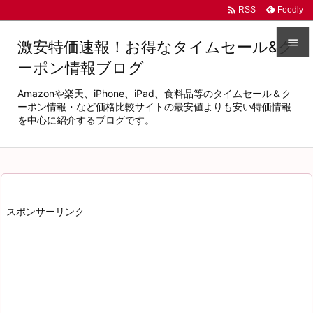

Feedly
RSS

激安特価速報！お得なタイムセール&ク
ーポン情報ブログ

メニュ
Amazonや楽天、iPhone、iPad、食料品等のタイムセール＆ク

ーポン情報・など価格比較サイトの最安値よりも安い特価情報
を中心に紹介するブログです。
サイド

前へ

次へ
スポンサーリンク

検索