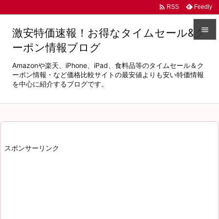

Feedly
RSS

激安特価速報！お得なタイムセール&ク
ーポン情報ブログ

メニュ
Amazonや楽天、iPhone、iPad、食料品等のタイムセール＆ク

ーポン情報・など価格比較サイトの最安値よりも安い特価情報
を中心に紹介するブログです。
サイド

前へ

次へ
スポンサーリンク

検索