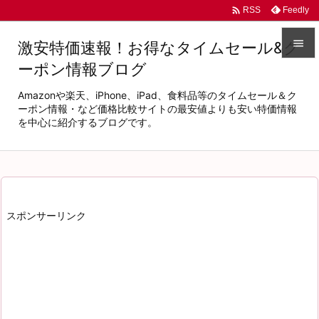

Feedly
RSS

激安特価速報！お得なタイムセール&ク
ーポン情報ブログ

メニュ
Amazonや楽天、iPhone、iPad、食料品等のタイムセール＆ク

ーポン情報・など価格比較サイトの最安値よりも安い特価情報
を中心に紹介するブログです。
サイド

前へ

次へ
スポンサーリンク

検索