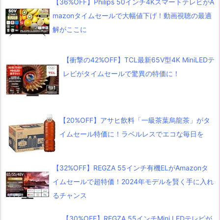
【36%OFF】Philips 50インチ4KスマートテレビがA
mazonタイムセールで大幅値下げ！動画視聴の最適
解がここに
【衝撃の42%OFF】TCL最新65V型4K MiniLEDテ
レビがタイムセールで驚異の特価に！
【20%OFF】アサヒ飲料「一級茶葉烏龍茶」がタ
イムセール特価に！ラベルレスでエコな毎日を
【32%OFF】REGZA 55インチ有機ELがAmazonタ
イムセールで超特価！2024年モデルを賢く手に入れ
るチャンス
【30%OFF】REGZA 55インチMini LEDテレビが