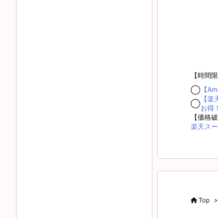
【時間限
【A
◯
【楽
◯
お得
【価格破
楽天スー

Top
>