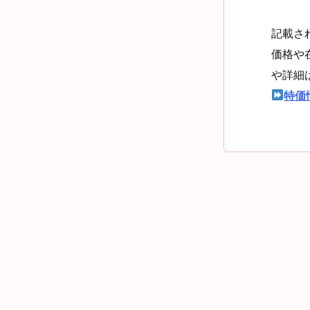
記載さ
価格や
や詳細
特価