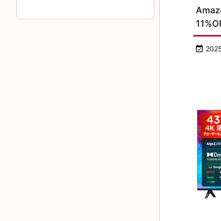
Ama
11%O

202