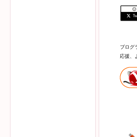

Twi
ブログ
応援、