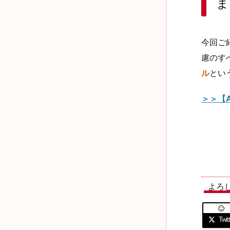
ま
今回ご紹
慮のす
ル
とい
＞＞【
よろ

Twitt