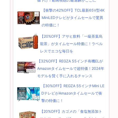
値下げ！動画視聴の最適解がここに
【衝撃の42%OFF】TCL最新65V型4K
MiniLEDテレビがタイムセールで驚異
の特価に！
【20%OFF】アサヒ飲料「一級茶葉烏
龍茶」がタイムセール特価に！ラベル
レスでエコな毎日を
【32%OFF】REGZA 55インチ有機ELが
Amazonタイムセールで超特価！2024年
モデルを賢く手に入れるチャンス
【30%OFF】REGZA 55インチMini LE
DテレビがAmazonタイムセールで衝
撃の特価に！
【20%OFF】カゴメの「食塩無添加ト