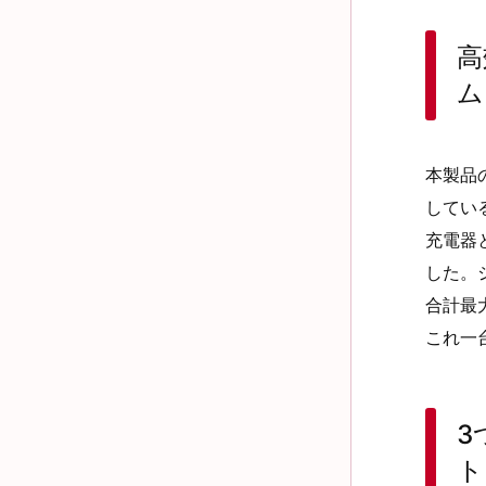
高
ム
本製品
してい
充電器
した。
合計最
これ一
3
ト