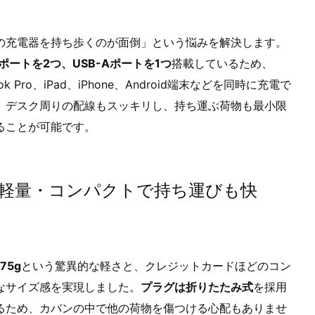
の充電器を持ち歩くのが面倒」という悩みを解決します。
Cポートを2つ、USB-Aポートを1つ
搭載しているため、
ok Pro、iPad、iPhone、Android端末などを同時に充電で
。デスク周りの配線もスッキリし、持ち運ぶ荷物も最小限
ることが可能です。
軽量・コンパクトで持ち運びも快
175g
という驚異的な軽さと、クレジットカードほどのコン
なサイズ感を実現しました。
プラグは折りたたみ式
を採用
るため、カバンの中で他の荷物を傷つける心配もありませ