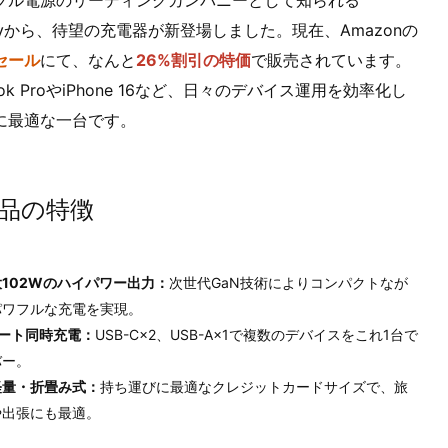
eryから、待望の充電器が新登場しました。現在、Amazonの
セール
にて、なんと
26%割引の特価
で販売されています。
ook ProやiPhone 16など、日々のデバイス運用を効率化し
に最適な一台です。
品の特徴
102Wのハイパワー出力：
次世代GaN技術によりコンパクトなが
パワフルな充電を実現。
ポート同時充電：
USB-C×2、USB-A×1で複数のデバイスをこれ1台で
バー。
軽量・折畳み式：
持ち運びに最適なクレジットカードサイズで、旅
や出張にも最適。