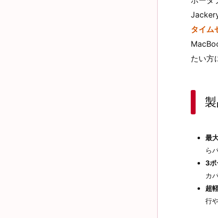
Jack
タイム
MacB
たい方
製
最大
ら
3
カ
超
行