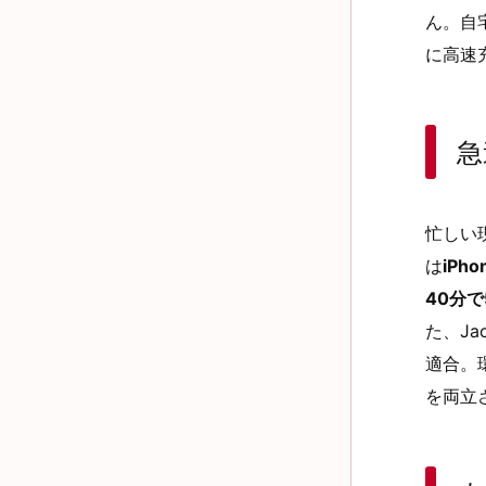
ん。自
に高速
急
忙しい
は
iPh
40分で
た、Ja
適合。
を両立