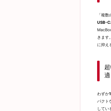
「複数
USB-
MacBo
きます
に抑え
超
適
わずか
パクト
してい