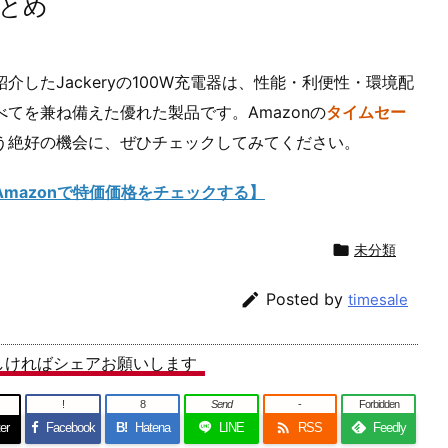
とめ
介したJackeryの100W充電器は、性能・利便性・環境配
べてを兼ね備えた優れた製品です。Amazonの
タイムセー
う絶好の機会に、ぜひチェックしてみてください。
Amazonで特価価格をチェックする】

未分類

Posted by
timesale
しければシェアお願いします
!
8
Send
-
Forbidden

er
Facebook
B!
Hatena
LINE
RSS
Feedly