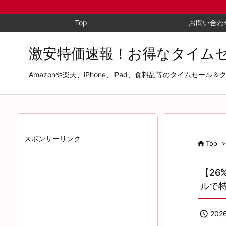
Top
お問い合わ
激安特価速報！お得なタイム
Amazonや楽天、iPhone、iPad、食料品等のタイム
スポンサーリンク

Top
>
【26
ルで

202