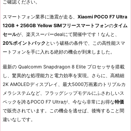
ご確認ください。
スマートフォン業界に激震が走る、
Xiaomi POCO F7 Ultra
12GB + 256GB Yellow SIMフリースマートフォン
の
タイム
セール
が、楽天スーパーdealにて開催中です！なんと、
20%ポイントバック
という破格の条件で、この高性能スマ
ートフォンを手に入れる絶好の機会が到来しました。
最新の Qualcomm Snapdragon 8 Elite プロセッサを搭載
し、驚異的な処理能力と電力効率を実現。さらに、高精細
2K AMOLEDディスプレイ、最大5000万画素のトリプルカ
メラシステムなど、フラッグシップモデルにふさわしいス
ペックを誇るPOCO F7 Ultraが、今なら非常にお得な
特価
で販売されています。この機会を逃せば、後悔すること間
違いなしです。