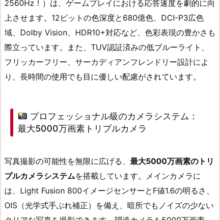
2560Hz！）は、ゲームプレイにおける応答速度を劇的に向
上させます。12ビットの色深度と680億色、DCI-P3広色
域、Dolby Vision、HDR10+対応など、色彩表現の豊かさも
際立っています。また、TUV認証済みの低ブルーライト、
フリッカーフリー、サーカディアンフレンドリー設計によ
り、長時間の使用でも目に優しい配慮がされています。
プロフェッショナル級のカメラシステム：
最大5000万画素トリプルカメラ
写真撮影の可能性を無限に広げる、
最大5000万画素のトリ
プルカメラシステム
を搭載しています。メインカメラに
は、Light Fusion 800イメージセンサーとF値1.6の明るさ、
OIS（光学式手ぶれ補正）を備え、暗所でもノイズの少ない
クリアな写真を撮影できます。望遠カメラも5000万画素