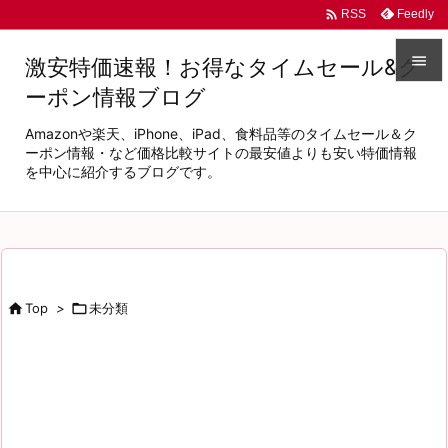

Feedly
RSS

激安特価速報！お得なタイムセール&ク
ーポン情報ブログ

メニュ
Amazonや楽天、iPhone、iPad、食料品等のタイムセール＆ク

ーポン情報・など価格比較サイトの最安値よりも安い特価情報
を中心に紹介するブログです。
サイド

前へ

次へ


Top
>

未分類
検索