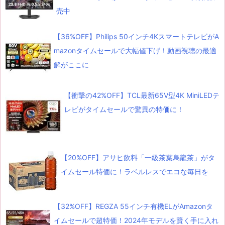
売中
【36%OFF】Philips 50インチ4KスマートテレビがA
mazonタイムセールで大幅値下げ！動画視聴の最適
解がここに
【衝撃の42%OFF】TCL最新65V型4K MiniLEDテ
レビがタイムセールで驚異の特価に！
【20%OFF】アサヒ飲料「一級茶葉烏龍茶」がタ
イムセール特価に！ラベルレスでエコな毎日を
【32%OFF】REGZA 55インチ有機ELがAmazonタ
イムセールで超特価！2024年モデルを賢く手に入れ