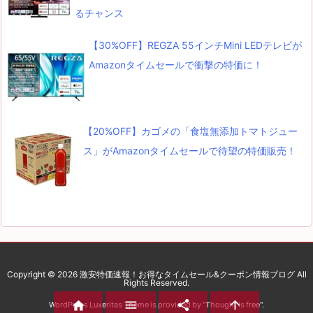
るチャンス
【30%OFF】REGZA 55インチMini LEDテレビが
Amazonタイムセールで衝撃の特価に！
【20%OFF】カゴメの「食塩無添加トマトジュー
ス」がAmazonタイムセールで待望の特価販売！
Copyright ©
2026
激安特価速報！お得なタイムセール&クーポン情報ブログ
All
Rights Reserved.




WordPress Luxeritas Theme is provided by "
Thought is free
".