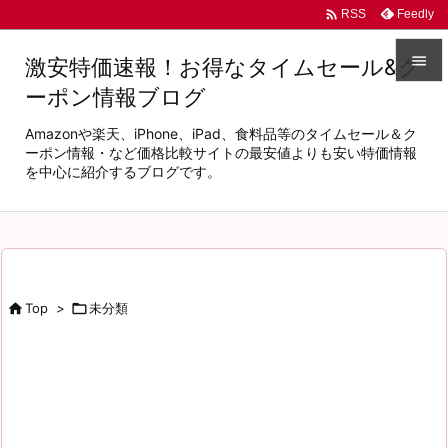

Feedly
RSS

激安特価速報！お得なタイムセール&ク
ーポン情報ブログ

メニュ
Amazonや楽天、iPhone、iPad、食料品等のタイムセール＆ク

ーポン情報・など価格比較サイトの最安値よりも安い特価情報
を中心に紹介するブログです。
サイド

前へ

次へ


Top
>

未分類
検索