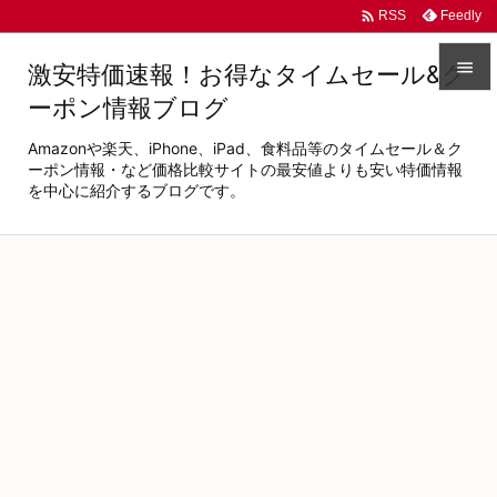

Feedly
RSS

激安特価速報！お得なタイムセール&ク
ーポン情報ブログ

メニュ
Amazonや楽天、iPhone、iPad、食料品等のタイムセール＆ク

ーポン情報・など価格比較サイトの最安値よりも安い特価情報
を中心に紹介するブログです。
サイド

前へ

次へ

検索