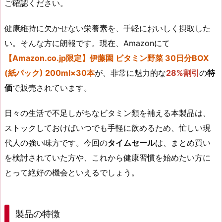
ご確認ください。
健康維持に欠かせない栄養素を、手軽においしく摂取した
い。そんな方に朗報です。現在、Amazonにて
【Amazon.co.jp限定】伊藤園 ビタミン野菜 30日分BOX
(紙パック) 200ml×30本
が、非常に魅力的な
28%割引
の
特
価
で販売されています。
日々の生活で不足しがちなビタミン類を補える本製品は、
ストックしておけばいつでも手軽に飲めるため、忙しい現
代人の強い味方です。今回の
タイムセール
は、まとめ買い
を検討されていた方や、これから健康習慣を始めたい方に
とって絶好の機会といえるでしょう。
製品の特徴