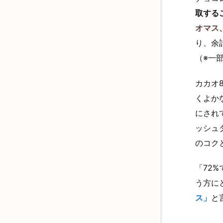
取する
オマス
り、余
（※一
カカオ
くよか
にされ
ッシュ
のコク
「72
う方に
ス」
と