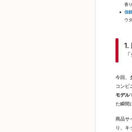
香
信
ウ
1
「
今回、
コンビ
モデル
た瞬間
商品サ
り、キ