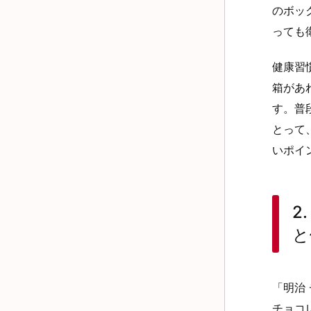
のボッ
っても
健康習
箱があ
す。普
とって
いポイ
2
と
「明治
チョコ