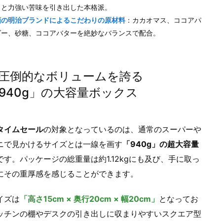
りと力強い苦味を引き出した本格派。
頼の明治ブランドによるこだわりの原材料
：カカオマス、ココアパ
ダー、砂糖、ココアバターを絶妙なバランスで配合。
. 圧倒的なボリュームを誇る
940g」の大容量ボックス
タイムセール
の対象となっているのは、通常のスーパーや
ニで見かけるサイズとは一線を画す
「940g」の超大容量
です。パッケージの総重量は約1.12kgにも及び、手に取っ
にその重厚感を感じることができます。
イズは
「高さ15cm × 奥行20cm × 幅20cm」
となってお
ッチンの棚やデスクの引き出しに収まりやすいスクエア型