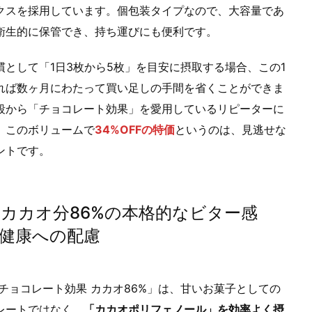
クスを採用しています。個包装タイプなので、大容量であ
衛生的に保管でき、持ち運びにも便利です。
慣として「1日3枚から5枚」を目安に摂取する場合、この1
れば数ヶ月にわたって買い足しの手間を省くことができま
段から「チョコレート効果」を愛用しているリピーターに
、このボリュームで
34%OFFの特価
というのは、見逃せな
ントです。
. カカオ分86%の本格的なビター感
健康への配慮
 チョコレート効果 カカオ86%」は、甘いお菓子としての
レートではなく、
「カカオポリフェノール」を効率よく摂