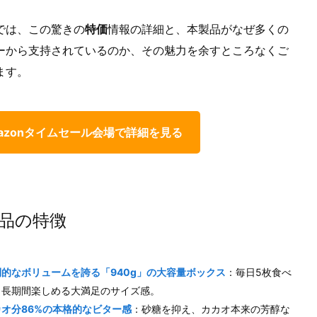
では、この驚きの
特価
情報の詳細と、本製品がなぜ多くの
ーから支持されているのか、その魅力を余すところなくご
ます。
azonタイムセール会場で詳細を見る
品の特徴
倒的なボリュームを誇る「940g」の大容量ボックス
：毎日5枚食べ
も長期間楽しめる大満足のサイズ感。
カオ分86%の本格的なビター感
：砂糖を抑え、カカオ本来の芳醇な