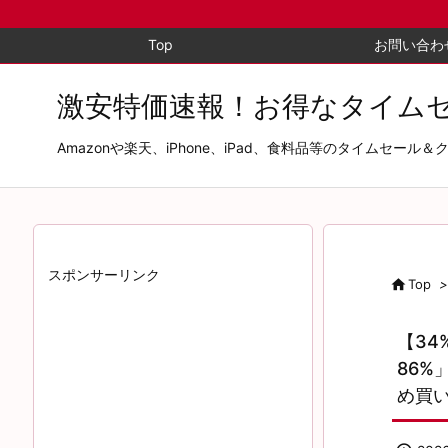
Top
お問い合わ
激安特価速報！お得なタイム
Amazonや楽天、iPhone、iPad、食料品等のタイム
スポンサーリンク

Top
>
【34
86%
め買