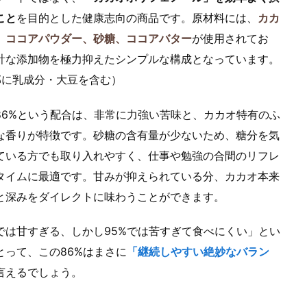
こと
を目的とした健康志向の商品です。原材料には、
カカ
、ココアパウダー、砂糖、ココアバター
が使用されてお
計な添加物を極力抑えたシンプルな構成となっています。
部に乳成分・大豆を含む）
86%という配合は、非常に力強い苦味と、カカオ特有のふ
な香りが特徴です。砂糖の含有量が少ないため、糖分を気
ている方でも取り入れやすく、仕事や勉強の合間のリフレ
タイムに最適です。甘みが抑えられている分、カカオ本来
と深みをダイレクトに味わうことができます。
%では甘すぎる、しかし95%では苦すぎて食べにくい」とい
とって、この86%はまさに
「継続しやすい絶妙なバラン
言えるでしょう。