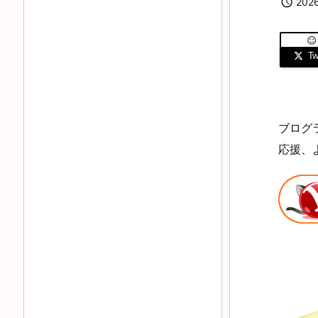

202

Twi
ブログ
応援、