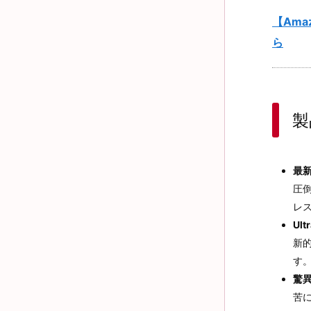
【Ama
ら
製
最
圧
レ
Ul
新
す
驚
苦