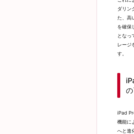
ダリン
た、高
を確保
となっ
レージ
す。
i
の
iPad
機能に
へと進