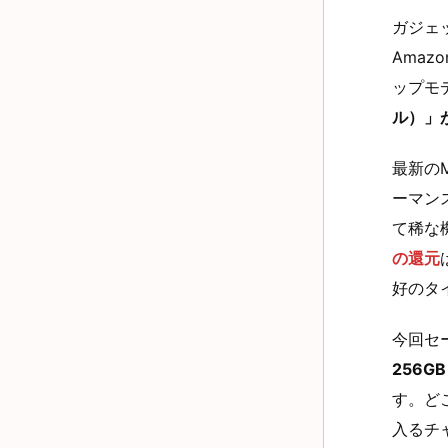
ガジェ
Amaz
ップモ
ル）」
最新の
ーマン
て稀な
の還元
好のタ
今回セ
256GB
す。ど
入るチ