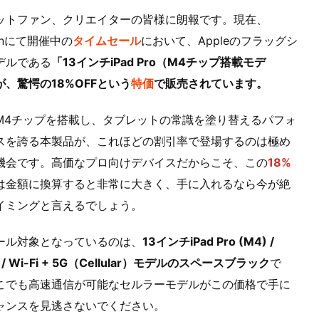
ットファン、クリエイターの皆様に朗報です。現在、
onにて開催中の
タイムセール
において、Appleのフラッグシ
デルである
「13インチiPad Pro（M4チップ搭載モデ
が、驚愕の18%OFFという
特価
で販売されています。
M4チップを搭載し、タブレットの常識を塗り替えるパフォ
スを誇る本製品が、これほどの割引率で登場するのは極め
機会です。高価なプロ向けデバイスだからこそ、この
18%
は金額に換算すると非常に大きく、手に入れるなら今が絶
イミングと言えるでしょう。
ール対象となっているのは、
13インチiPad Pro (M4) /
 / Wi-Fi + 5G（Cellular）モデルのスペースブラック
で
こでも高速通信が可能なセルラーモデルがこの価格で手に
ャンスを見逃さないでください。