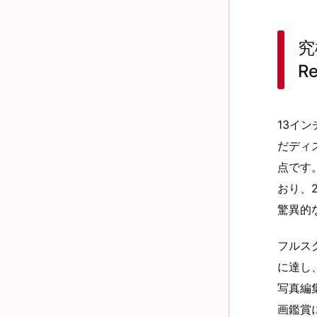
究
R
13イン
だディ
点です
おり、
驚異的
フルスク
に達し
写真編
画鑑賞