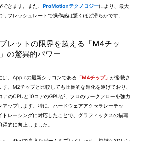
ができます。また、
ProMotionテクノロジー
により、最大
Hzのリフレッシュレートで操作感は驚くほど滑らかです。
ブレットの限界を超える「M4チッ
」の驚異的パワー
には、Appleの最新シリコンである
「M4チップ」
が搭載さ
ます。M2チップと比較しても圧倒的な進化を遂げており、
0コアのCPUと10コアのGPUが、プロのワークフローを強力
クアップします。特に、ハードウェアアクセラレーテッ
イトレーシングに対応したことで、グラフィックスの描写
飛躍的に向上しました。
より、iPadで高度なゲームをプレイしたり、複雑な3Dレン