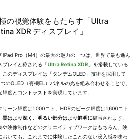
極の視覚体験をもたらす「Ultra
etina XDR ディスプレイ」
チiPad Pro（M4）の最大の魅力の一つは、世界で最も進ん
スプレイと称される
「Ultra Retina XDR」
を搭載している
。このディスプレイは「タンデムOLED」技術を採用して
2つのOLED（有機EL）パネルの光を組み合わせることで、
な輝度とコントラストを実現しています。
リーン輝度は1,000ニト、HDRのピーク輝度は1,600ニト
、
黒はより深く、明るい部分はより鮮明に
描写されます。
集や映像制作などのクリエイティブワークはもちろん、映
においても、これまでに体験したことのない没入感を味わ