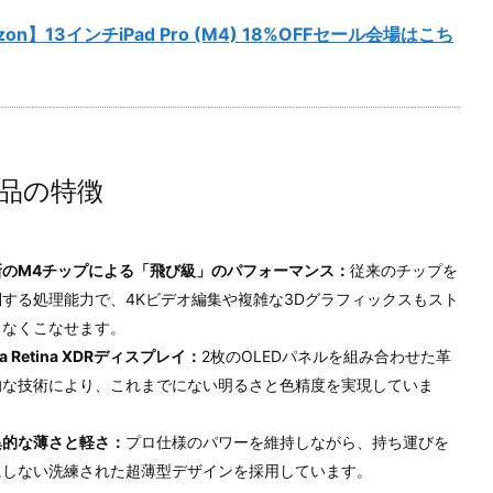
zon】13インチiPad Pro (M4) 18%OFFセール会場はこち
品の特徴
新のM4チップによる「飛び級」のパフォーマンス：
従来のチップを
倒する処理能力で、4Kビデオ編集や複雑な3Dグラフィックスもスト
スなくこなせます。
tra Retina XDRディスプレイ：
2枚のOLEDパネルを組み合わせた革
的な技術により、これまでにない明るさと色精度を実現していま
。
異的な薄さと軽さ：
プロ仕様のパワーを維持しながら、持ち運びを
にしない洗練された超薄型デザインを採用しています。