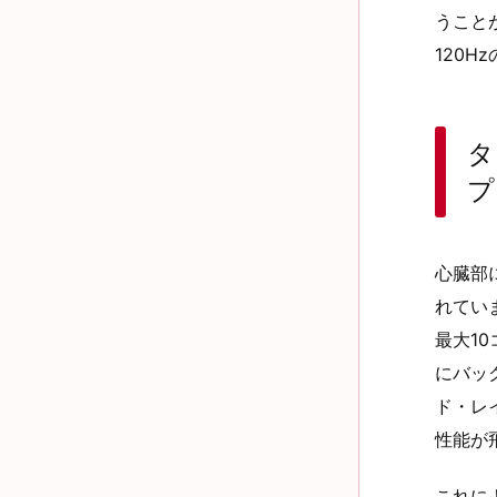
うこと
120
タ
プ
心臓部
れてい
最大1
にバッ
ド・レ
性能が
これに