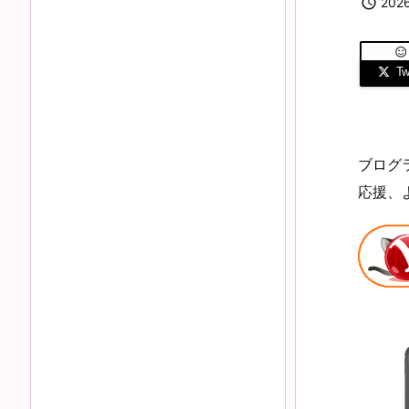

202

Twi
ブログ
応援、