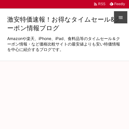

Feedly
RSS

激安特価速報！お得なタイムセール&ク
ーポン情報ブログ

メニュ
Amazonや楽天、iPhone、iPad、食料品等のタイムセール＆ク

ーポン情報・など価格比較サイトの最安値よりも安い特価情報
を中心に紹介するブログです。
サイド

前へ

次へ

検索