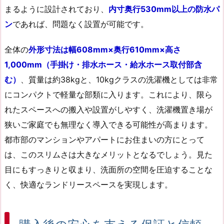
まるように設計されており、
内寸奥行530mm以上の防水パ
ン
であれば、問題なく設置が可能です。
全体の
外形寸法は幅608mm×奥行610mm×高さ
1,000mm（手掛け・排水ホース・給水ホース取付部含
む）
、質量は約38kgと、10kgクラスの洗濯機としては非常
にコンパクトで軽量な部類に入ります。これにより、限ら
れたスペースへの搬入や設置がしやすく、洗濯機置き場が
狭いご家庭でも無理なく導入できる可能性が高まります。
都市部のマンションやアパートにお住まいの方にとって
は、このスリムさは大きなメリットとなるでしょう。見た
目にもすっきりと収まり、洗面所の空間を圧迫することな
く、快適なランドリースペースを実現します。