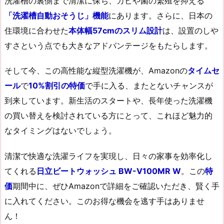
洗濯槽の裏側まで清潔に保ち、カビや菌の繁殖を抑える
「洗濯槽自動おそうじ」機能
にあります。さらに、日本の
住環境に合わせた
本体幅57cmのスリム設計
は、設置のしや
すさという点でも大きなアドバンテージをもたらします。
そして今、この高性能な縦型洗濯機が、Amazonの
タイムセ
ール
で
10%割引の特価
で手に入る、またとないチャンスが
到来しています。新生活のスタートや、長年使った洗濯機
の買い替えを検討されている方にとって、これほど魅力的
なタイミングはないでしょう。
清潔で快適な洗濯ライフを実現し、日々の家事を効率化し
てくれる
日立ビートウォッシュ BW-V100MR W
。この
特
価
期間中に、ぜひAmazonで詳細をご確認いただき、賢く手
に入れてください。このお得な機会を逃す手はありませ
ん！