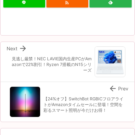


Next
見逃し厳禁！NEC LAVIE国内生産PCがAm
azonで22%割引！Ryzen 7搭載のN15シリ
ーズ

Prev
【24%オフ】SwitchBot RGBICフロアライ
トがAmazonタイムセールに登場！空間を
彩るスマート照明が今だけお得！