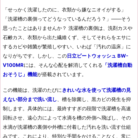
「せっかく洗濯したのに、衣類から嫌なニオイがする」
「洗濯槽の裏側ってどうなっているんだろう？」――そう
思ったことはありませんか？ 洗濯槽の裏側は、洗剤カスや
石鹸カス、衣類から出た繊維くず、そしてそれらをエサに
するカビや雑菌が繁殖しやすい、いわば「汚れの温床」に
なりがちです。しかし、この
日立ビートウォッシュ BW-
V100MR
には、そんな心配を解消してくれる
「洗濯槽自動
おそうじ」機能
が搭載されています。
この機能は、洗濯のたびに
きれいな水を使って洗濯槽の見
えない部分まで洗い流し
、槽を除菌し、黒カビの発生を抑
制します。具体的には、最終すすぎの段階で洗濯槽を高速
回転させ、遠心力によって水滴を槽の外側へ飛ばし、その
水滴が洗濯槽の裏側や外槽に付着した汚れを洗い流す仕組
みです。これにより、特別な手間をかけることなく、常に