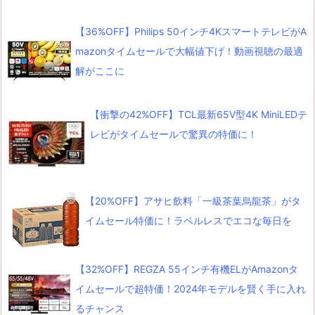
【36%OFF】Philips 50インチ4KスマートテレビがA
mazonタイムセールで大幅値下げ！動画視聴の最適
解がここに
【衝撃の42%OFF】TCL最新65V型4K MiniLEDテ
レビがタイムセールで驚異の特価に！
【20%OFF】アサヒ飲料「一級茶葉烏龍茶」がタ
イムセール特価に！ラベルレスでエコな毎日を
【32%OFF】REGZA 55インチ有機ELがAmazonタ
イムセールで超特価！2024年モデルを賢く手に入れ
るチャンス