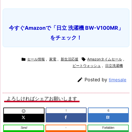
今すぐAmazonで「日立 洗濯機 BW-V100MR」
をチェック！

セール情報
,
家電
,
新生活応援

Amazonタイムセール
,
ビートウォッシュ
,
日立洗濯機

Posted by
timesale
よろしければシェアお願いします
!
6

B!
Send
-
Forbidden