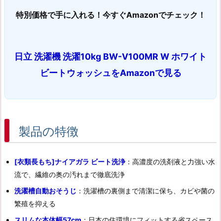
特別価格で手に入れる！今すぐAmazonでチェック！
日立 洗濯機 洗濯10kg BW-V100MR W ホワイト
ビートウォッシュをAmazonで見る
製品の特徴
[衣類長もち]ナイアガラ ビート洗浄
：高濃度の洗剤液と力強い水
流で、繊維の奥の汚れまで徹底洗浄
洗濯槽自動おそうじ
：洗濯槽の裏側まで清潔に保ち、カビや菌の
繁殖を抑える
スリムな本体幅57cm
：日本の住環境にフィットする省スペース