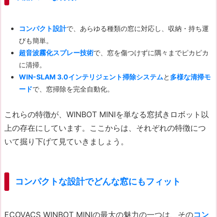
コンパクト設計
で、あらゆる種類の窓に対応し、収納・持ち運
びも簡単。
超音波霧化スプレー技術
で、窓を傷つけずに隅々までピカピカ
に清掃。
WIN-SLAM 3.0インテリジェント掃除システム
と
多様な清掃モ
ード
で、窓掃除を完全自動化。
これらの特徴が、WINBOT MINIを単なる窓拭きロボット以
上の存在にしています。ここからは、それぞれの特徴につ
いて掘り下げて見ていきましょう。
コンパクトな設計でどんな窓にもフィット
ECOVACS WINBOT MINIの最大の魅力の一つは、その
コン