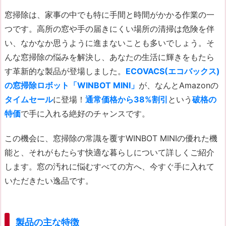
窓掃除は、家事の中でも特に手間と時間がかかる作業の一
つです。高所の窓や手の届きにくい場所の清掃は危険を伴
い、なかなか思うように進まないことも多いでしょう。そ
んな窓掃除の悩みを解決し、あなたの生活に輝きをもたら
す革新的な製品が登場しました。
ECOVACS(エコバックス)
の窓掃除ロボット「WINBOT MINI」
が、なんとAmazonの
タイムセール
に登場！
通常価格から38%割引
という
破格の
特価
で手に入れる絶好のチャンスです。
この機会に、窓掃除の常識を覆すWINBOT MINIの優れた機
能と、それがもたらす快適な暮らしについて詳しくご紹介
します。窓の汚れに悩むすべての方へ、今すぐ手に入れて
いただきたい逸品です。
製品の主な特徴