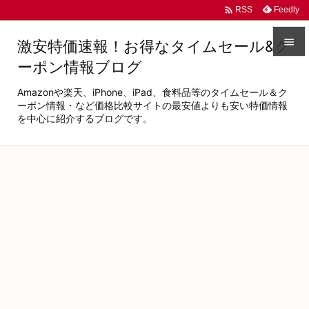

Feedly
RSS

激安特価速報！お得なタイムセール&ク
ーポン情報ブログ

メニュ
Amazonや楽天、iPhone、iPad、食料品等のタイムセール＆ク

ーポン情報・など価格比較サイトの最安値よりも安い特価情報
を中心に紹介するブログです。
サイド

前へ

次へ

検索