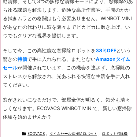
動清掃、そして3つの多様な清掃モードにより、窓掃除のあ
らゆる課題を解決します。危険な高所作業や、手間のかか
る拭きムラとの格闘はもう必要ありません。WINBOT MINI
があなたの代わりに窓を隅々までピカピカに磨き上げ、い
つでもクリアな視界を提供します。
そして今、この高性能な窓掃除ロボットを
38%OFF
という
驚きの
特価
で手に入れられる、またとない
Amazonタイム
セール
が開催されています。この機会を逃さず、窓掃除の
ストレスから解放され、光あふれる快適な生活を手に入れ
てください。
窓がきれいになるだけで、部屋全体が明るく、気分も清々
しくなります。ECOVACS WINBOT MINIで、新しい窓掃除
体験を始めませんか？

ECOVACS
,
タイムセール窓掃除ロボット
,
ロボット掃除機