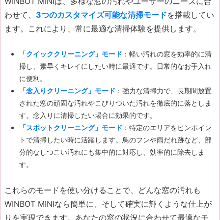
WINBOT MINIは、多様な窓の汚れやユーザーのニーズに合
わせて、
3つのカスタマイズ可能な清掃モード
を搭載してい
ます。これにより、常に最適な清掃体験を提供します。
「クイッククリーニング」モード
：軽い汚れの窓を効率的に清
掃し、素早くキレイにしたい時に最適です。日常的なお手入れ
に便利。
「念入りクリーニング」モード
：強力な清掃力で、長期間放置
された窓の頑固な汚れやこびりついた汚れを徹底的に落としま
す。念入りに清掃したい場合に効果的です。
「スポットクリーニング」モード
：特定のエリアをピンポイン
トで清掃したい時に活躍します。鳥のフンや雨だれ跡など、部
分的なしつこい汚れにも集中的に対応し、効率的に除去しま
す。
これらのモードを使い分けることで、どんな窓の汚れも
WINBOT MINIなら簡単に、そして確実に輝くような仕上が
りを実現できます。あなたの窓の状況に合わせて最適なモ