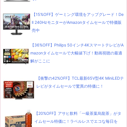
【15%OFF】ゲーミング環境をアップグレード！De
ll 240HzモニターがAmazonタイムセールで特価販
売中
【36%OFF】Philips 50インチ4KスマートテレビがA
mazonタイムセールで大幅値下げ！動画視聴の最適
解がここに
【衝撃の42%OFF】TCL最新65V型4K MiniLEDテ
レビがタイムセールで驚異の特価に！
【20%OFF】アサヒ飲料「一級茶葉烏龍茶」がタ
イムセール特価に！ラベルレスでエコな毎日を