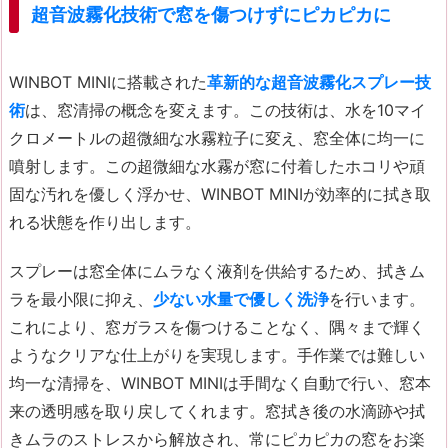
超音波霧化技術で窓を傷つけずにピカピカに
WINBOT MINIに搭載された
革新的な超音波霧化スプレー技
術
は、窓清掃の概念を変えます。この技術は、水を10マイ
クロメートルの超微細な水霧粒子に変え、窓全体に均一に
噴射します。この超微細な水霧が窓に付着したホコリや頑
固な汚れを優しく浮かせ、WINBOT MINIが効率的に拭き取
れる状態を作り出します。
スプレーは窓全体にムラなく液剤を供給するため、拭きム
ラを最小限に抑え、
少ない水量で優しく洗浄
を行います。
これにより、窓ガラスを傷つけることなく、隅々まで輝く
ようなクリアな仕上がりを実現します。手作業では難しい
均一な清掃を、WINBOT MINIは手間なく自動で行い、窓本
来の透明感を取り戻してくれます。窓拭き後の水滴跡や拭
きムラのストレスから解放され、常にピカピカの窓をお楽