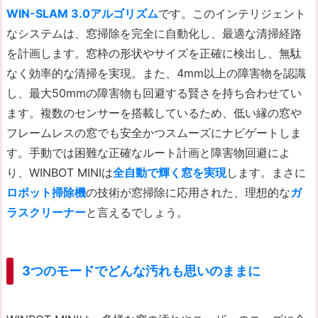
WIN-SLAM 3.0アルゴリズム
です。このインテリジェント
なシステムは、窓掃除を完全に自動化し、最適な清掃経路
を計画します。窓枠の形状やサイズを正確に検出し、無駄
なく効率的な清掃を実現。また、4mm以上の障害物を認識
し、最大50mmの障害物も回避する賢さを持ち合わせてい
ます。複数のセンサーを搭載しているため、低い縁の窓や
フレームレスの窓でも安全かつスムーズにナビゲートしま
す。手動では困難な正確なルート計画と障害物回避によ
り、WINBOT MINIは
全自動で輝く窓を実現
します。まさに
ロボット掃除機
の技術が窓掃除に応用された、理想的な
ガ
ラスクリーナー
と言えるでしょう。
3つのモードでどんな汚れも思いのままに