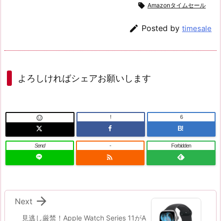

Amazonタイムセール

Posted by
timesale
よろしければシェアお願いします
!
6

B!
Send
-
Forbidden


Next
見逃し厳禁！Apple Watch Series 11がA