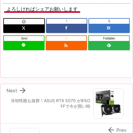
よろしければシェアお願いします
!
5

B!
Send
-
Forbidden


Next
冷却性能も抜群！ASUS RTX 5070 が8%O
FFで今が買い時

Prev