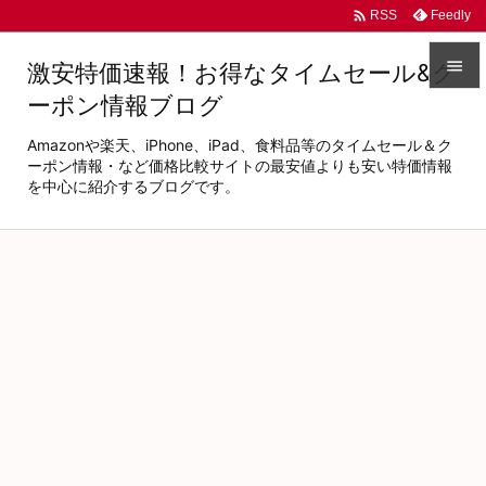

Feedly
RSS

激安特価速報！お得なタイムセール&ク
ーポン情報ブログ

メニュ
Amazonや楽天、iPhone、iPad、食料品等のタイムセール＆ク

ーポン情報・など価格比較サイトの最安値よりも安い特価情報
を中心に紹介するブログです。
サイド

前へ

次へ

検索