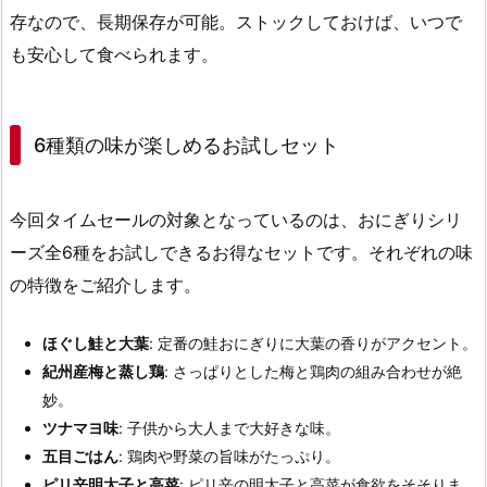
存なので、
長期保存
が可能。ストックしておけば、いつで
も安心して食べられます。
6種類の味が楽しめるお試しセット
今回
タイムセール
の対象となっているのは、おにぎりシリ
ーズ全6種を
お試し
できるお得なセットです。それぞれの味
の特徴をご紹介します。
ほぐし鮭と大葉
: 定番の鮭おにぎりに大葉の香りがアクセント。
紀州産梅と蒸し鶏
: さっぱりとした梅と鶏肉の組み合わせが絶
妙。
ツナマヨ味
: 子供から大人まで大好きな味。
五目ごはん
: 鶏肉や野菜の旨味がたっぷり。
ピリ辛明太子と高菜
: ピリ辛の明太子と高菜が食欲をそそりま