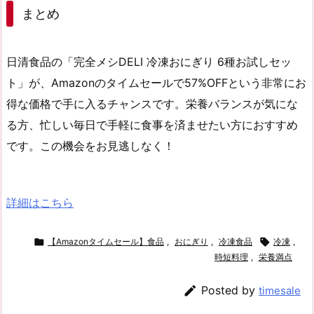
まとめ
日清食品の「完全メシDELI 冷凍おにぎり 6種お試しセッ
ト」が、Amazonの
タイムセール
で
57%OFF
という非常にお
得な価格で手に入るチャンスです。栄養バランスが気にな
る方、忙しい毎日で手軽に食事を済ませたい方におすすめ
です。この機会をお見逃しなく！
詳細はこちら

【Amazonタイムセール】食品
,
おにぎり
,
冷凍食品

冷凍
,
時短料理
,
栄養満点

Posted by
timesale