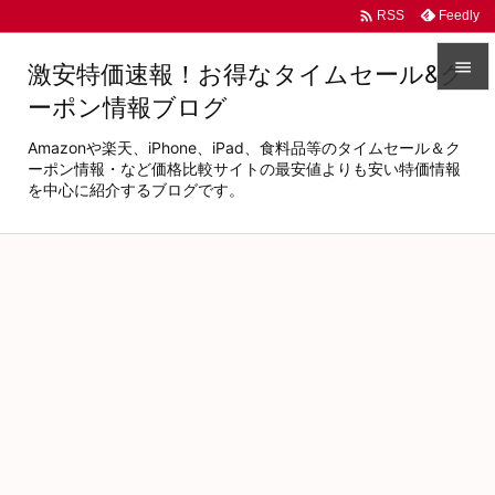

Feedly
RSS

激安特価速報！お得なタイムセール&ク
ーポン情報ブログ

メニュ
Amazonや楽天、iPhone、iPad、食料品等のタイムセール＆ク

ーポン情報・など価格比較サイトの最安値よりも安い特価情報
を中心に紹介するブログです。
サイド

前へ

次へ

検索