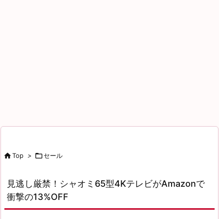

Top
>

セール
見逃し厳禁！シャオミ65型4KテレビがAmazonで
衝撃の13%OFF