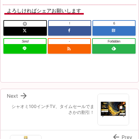
よろしければシェアお願いします
!
6

B!
Send
-
Forbidden


Next
シャオミ100インチTV、タイムセールでま
さかの割引！

Prev