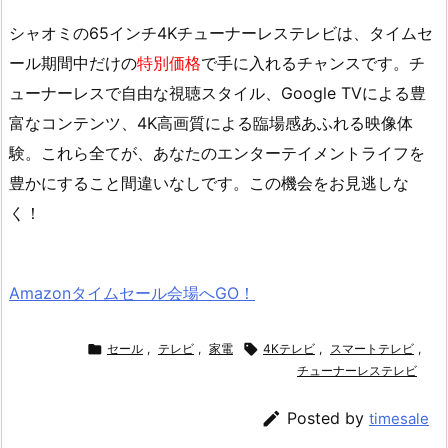
シャオミの65インチ4Kチューナーレステレビは、
タイムセ
ール
期間中だけの
特別価格
で手に入れるチャンスです。チ
ューナーレスで自由な視聴スタイル、Google TVによる豊
富なコンテンツ、4K高画質による臨場感あふれる映像体
験。これら全てが、あなたのエンターテイメントライフを
豊かにすること間違いなしです。この機会をお見逃しな
く！
Amazonタイムセール会場へGO！

セール
,
テレビ
,
家電

4Kテレビ
,
スマートテレビ
,
チューナーレステレビ

Posted by
timesale