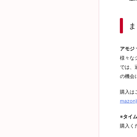
ま
アモジ
様々な
では、
の機会
購入は
mazon
※
タイ
購入く