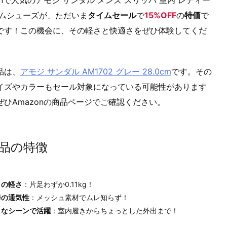
ームシューズ
が、ただいま
タイムセール
で
15%OFF
の
特価
で
です！この機会に、その軽さと快適さをぜひ体験してくだ
品は、
アモジ サンダル AM1702 グレー 28.0cm
です。その
イズやカラーもセール対象になっている可能性があります
ぜひAmazonの商品ページでご確認ください。
品の特徴
きの軽さ
：片足わずか0.11kg！
群の通気性
：メッシュ素材でムレ知らず！
々なシーンで活躍
：室内履きからちょっとした外出まで！