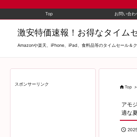
Top
お問い合わ
激安特価速報！お得なタイム
Amazonや楽天、iPhone、iPad、食料品等のタイム
スポンサーリンク

Top
>
アモジ
適な

202