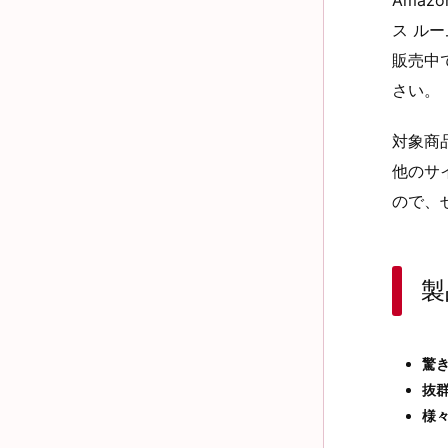
ス ル
販売中
さい。
対象商
他のサ
ので、
製
驚
抜
様