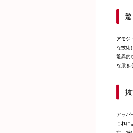
驚
アモジ
な技術
驚異的
な履き
抜
アッパ
これに
す。特