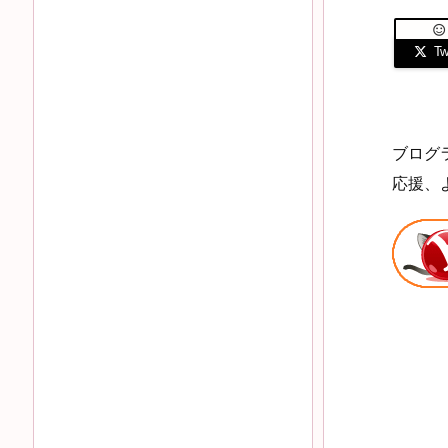

Twi
ブログ
応援、