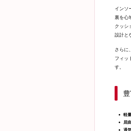
インソ
裏を心
クッシ
設計と
さらに
フィッ
す。
豊
軽
屈
通