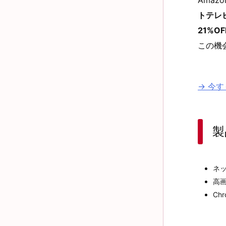
トテレビ
21%OF
この機
→ 今す
製
ネ
高画
Chr