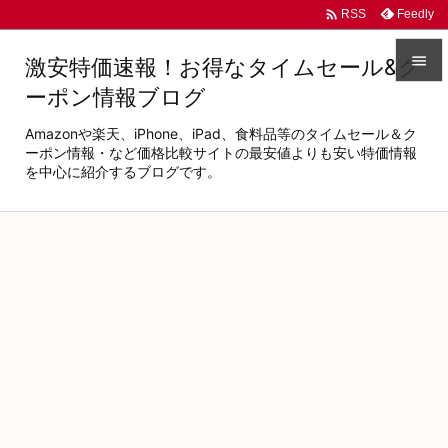

Feedly
RSS

激安特価速報！お得なタイムセール&ク
ーポン情報ブログ

メニュ
Amazonや楽天、iPhone、iPad、食料品等のタイムセール＆ク

ーポン情報・など価格比較サイトの最安値よりも安い特価情報
を中心に紹介するブログです。
サイド

前へ

次へ

検索