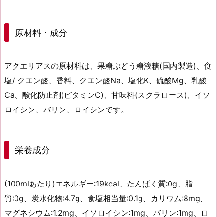
原材料・成分
アクエリアスの原材料は、果糖ぶどう糖液糖(国内製造)、食
塩/ クエン酸、香料、クエン酸Na、塩化K、硫酸Mg、乳酸
Ca、酸化防止剤(ビタミンC)、甘味料(スクラロース)、イソ
ロイシン、バリン、ロイシンです。
栄養成分
(100mlあたり)エネルギー:19kcal、たんぱく質:0g、脂
質:0g、炭水化物:4.7g、食塩相当量:0.1g、カリウム:8mg、
マグネシウム:1.2mg、イソロイシン:1mg、バリン:1mg、ロ