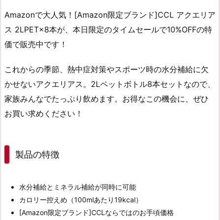
Amazonで大人気！[Amazon限定ブランド]CCL アクエリア
ス 2LPET×8本が、本日限定の
タイムセール
で
10%OFF
の
特
価
で販売中です！
これからの季節、熱中症対策やスポーツ時の水分補給に欠
かせないアクエリアス。2Lペットボトル8本セットなので、
家族みんなでたっぷり飲めます。お得なこの機会に、ぜひ
お買い求めください！
製品の特徴
水分補給とミネラル補給が同時に可能
カロリー控えめ（100mlあたり19kcal）
[Amazon限定ブランド]CCLならではのお手頃価格