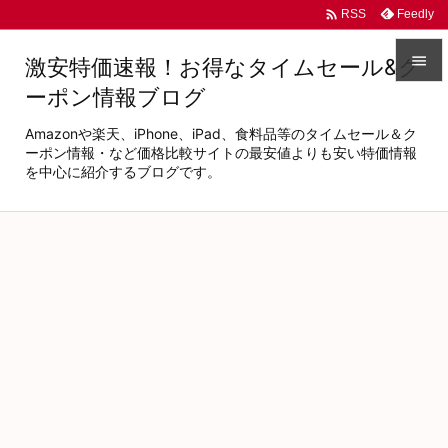

Feedly
RSS

激安特価速報！お得なタイムセール&ク
ーポン情報ブログ

メニュ
Amazonや楽天、iPhone、iPad、食料品等のタイムセール＆ク

ーポン情報・など価格比較サイトの最安値よりも安い特価情報
を中心に紹介するブログです。
サイド

前へ

次へ

検索