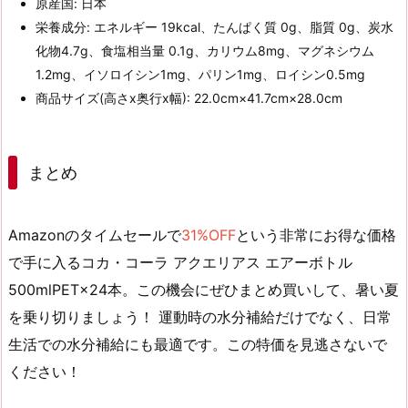
原産国: 日本
栄養成分: エネルギー 19kcal、たんぱく質 0g、脂質 0g、炭水
化物4.7g、食塩相当量 0.1g、カリウム8mg、マグネシウム
1.2mg、イソロイシン1mg、パリン1mg、ロイシン0.5mg
商品サイズ(高さx奥行x幅): 22.0cm×41.7cm×28.0cm
まとめ
Amazonの
タイムセール
で
31%OFF
という非常にお得な価格
で手に入る
コカ・コーラ アクエリアス エアーボトル
500mlPET×24本
。この機会にぜひまとめ買いして、暑い夏
を乗り切りましょう！ 運動時の水分補給だけでなく、日常
生活での水分補給にも最適です。この
特価
を見逃さないで
ください！