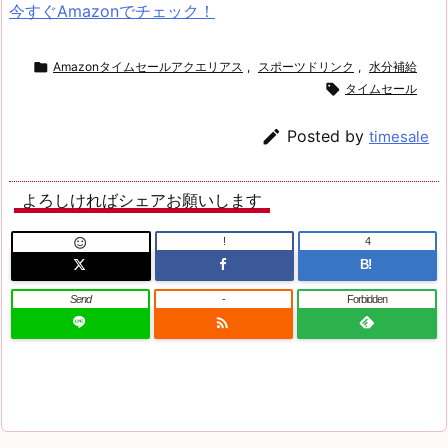
今すぐAmazonでチェック！

Amazonタイムセールアクエリアス
,
スポーツドリンク
,
水分補給

タイムセール

Posted by
timesale
よろしければシェアお願いします
!
4

B!
Send
-
Forbidden
