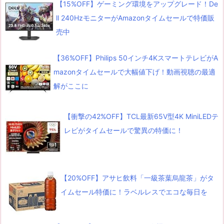
【15%OFF】ゲーミング環境をアップグレード！De
ll 240HzモニターがAmazonタイムセールで特価販
売中
【36%OFF】Philips 50インチ4KスマートテレビがA
mazonタイムセールで大幅値下げ！動画視聴の最適
解がここに
【衝撃の42%OFF】TCL最新65V型4K MiniLEDテ
レビがタイムセールで驚異の特価に！
【20%OFF】アサヒ飲料「一級茶葉烏龍茶」がタ
イムセール特価に！ラベルレスでエコな毎日を