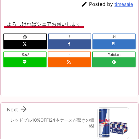

Posted by
timesale
よろしければシェアお願いします
!
14

B!
Send
-
Forbidden


Next
レッドブル10%OFF!24本ケースが驚きの価
格!