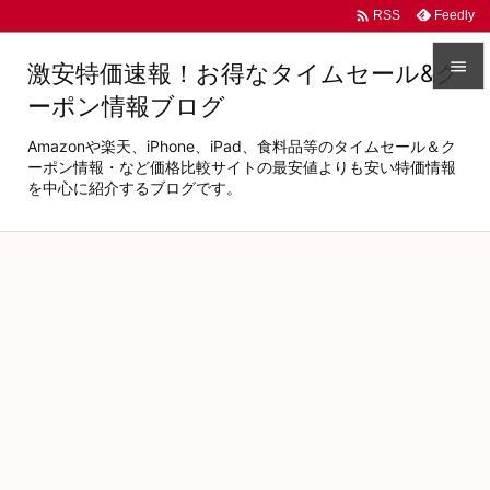

Feedly
RSS

激安特価速報！お得なタイムセール&ク
ーポン情報ブログ

メニュ
Amazonや楽天、iPhone、iPad、食料品等のタイムセール＆ク

ーポン情報・など価格比較サイトの最安値よりも安い特価情報
を中心に紹介するブログです。
サイド

前へ

次へ

検索