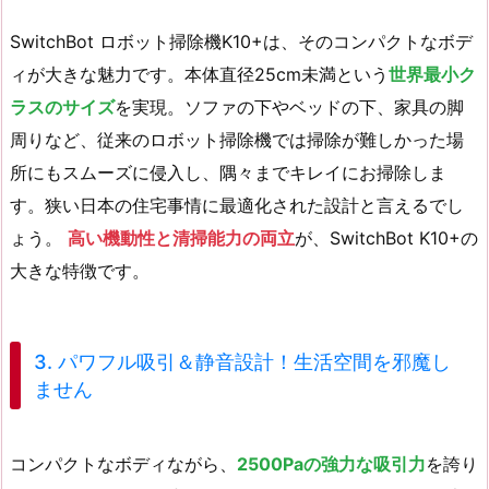
SwitchBot ロボット掃除機K10+は、そのコンパクトなボデ
ィが大きな魅力です。本体直径25cm未満という
世界最小ク
ラスのサイズ
を実現。ソファの下やベッドの下、家具の脚
周りなど、従来のロボット掃除機では掃除が難しかった場
所にもスムーズに侵入し、隅々までキレイにお掃除しま
す。狭い日本の住宅事情に最適化された設計と言えるでし
ょう。
高い機動性と清掃能力の両立
が、SwitchBot K10+の
大きな特徴です。
3. パワフル吸引＆静音設計！生活空間を邪魔し
ません
コンパクトなボディながら、
2500Paの強力な吸引力
を誇り